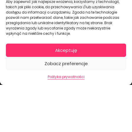
Aby zapewnić jak najlepsze wrażenia, korzystamy z technologii,
takich jak pliki cookie, do przechowywania i/lub uzyskiwania
dostępu do informacji o urządzeniu. Zgoda na te technologie
pozwoli nam przetwarzać dane, takie jak zachowanie podczas
przeglądania lub unikalne identyfikatory na tej stronie. Brak
wyrażenia zgody lub wycofanie zgody może niekorzystnie
wpłynąć na niektóre cechy i funkcje.
Dekoracje na torty i akcesoria imprezowe
Akceptuję
KONTAKT I DANE FIRMOWE
Zobacz preferencje
+48 511 246 275
Polityka prywatności
tortoweozdoby.sklep@gmail.com
ul. Modularna 12, 02-238 Warszawa
Giełda Spożywcza Okęcie Pawilon 403
Pon.-Pt.: 07:00 - 14:30
NIP: PL7970009100
INFORMACJA