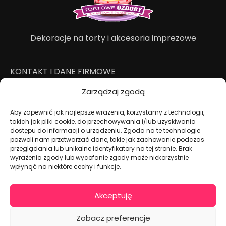
Dekoracje na torty i akcesoria imprezowe
KONTAKT I DANE FIRMOWE
+48 511 246 275
Zarządzaj zgodą
tortoweozdoby.sklep@gmail.com
Aby zapewnić jak najlepsze wrażenia, korzystamy z technologii,
ul. Modularna 12, 02-238 Warszawa
takich jak pliki cookie, do przechowywania i/lub uzyskiwania
Giełda Spożywcza Okęcie Pawilon 403
dostępu do informacji o urządzeniu. Zgoda na te technologie
Pon.-Pt.: 07:00 - 14:30
pozwoli nam przetwarzać dane, takie jak zachowanie podczas
przeglądania lub unikalne identyfikatory na tej stronie. Brak
NIP: PL7970009100
wyrażenia zgody lub wycofanie zgody może niekorzystnie
wpłynąć na niektóre cechy i funkcje.
INFORMACJA
Regulamin
Akceptuję
Polityka prywatności
Cennik dostaw
Zobacz preferencje
Formularz odstąpienia od umowy