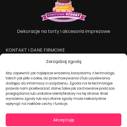
Dekoracje na torty i akcesoria imprezowe
KONTAKT I DANE FIRMOWE
+48 511 246 275
Zarządzaj zgodą
tortoweozdoby.sklep@gmail.com
ul. Modularna 12, 02-238 Warszawa
Aby zapewnić jak najlepsze wrażenia, korzystamy z technologii,
takich jak pliki cookie, do przechowywania i/lub uzyskiwania
Giełda Spożywcza Okęcie Pawilon 403
dostępu do informacji o urządzeniu. Zgoda na te technologie
Pon.-Pt.: 07:00 - 14:30
pozwoli nam przetwarzać dane, takie jak zachowanie podczas
przeglądania lub unikalne identyfikatory na tej stronie. Brak
NIP: PL7970009100
wyrażenia zgody lub wycofanie zgody może niekorzystnie
wpłynąć na niektóre cechy i funkcje.
INFORMACJA
Regulamin
Akceptuję
Polityka prywatności