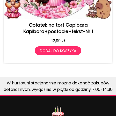
Opłatek na tort Capibara
BALONY U
Kapibara+postacie+tekst-Nr 1
12,99
zł
DODAJ DO KOSZYKA
W hurtowni stacjonarnie można dokonać zakupów
detalicznych, wyłącznie w piątki od godziny 7:00-14:30