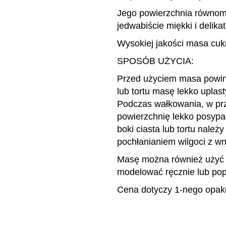
Jego powierzchnia równomi
jedwabiście miękki i delikat
Wysokiej jakości masa cuk
SPOSÓB UŻYCIA:
Przed użyciem masa powin
lub tortu masę lekko uplas
Podczas wałkowania, w prz
powierzchnię lekko posypa
boki ciasta lub tortu nal
pochłanianiem wilgoci z wn
Masę można również użyć d
modelować ręcznie lub popr
Cena dotyczy 1-nego opak