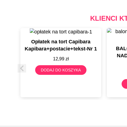
KLIENCI K
Opłatek na tort Capibara
BAL
Kapibara+postacie+tekst-Nr 1
NAD
12,99
zł
DODAJ DO KOSZYKA