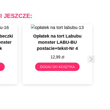
I JESZCZE:
beczki
Opłatek na tort Labubu
nster
monster LABU-BU
k
postacie+tekst-Nr 4
12,99
zł
DODAJ DO KOSZYKA