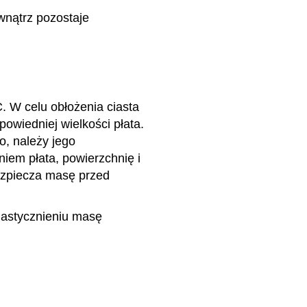
wnątrz pozostaje
 W celu obłożenia ciasta
owiedniej wielkości płata.
, należy jego
iem płata, powierzchnię i
bezpiecza masę przed
lastycznieniu masę