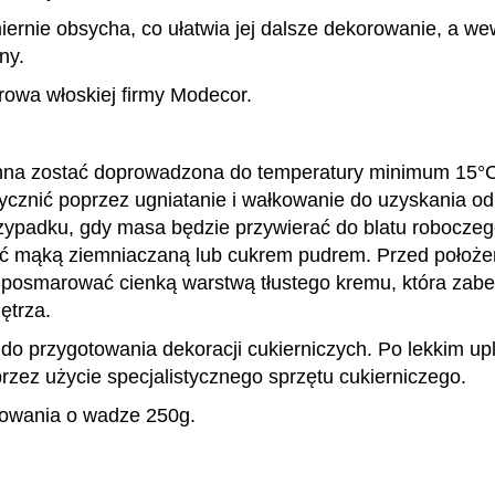
ernie obsycha, co ułatwia jej dalsze dekorowanie, a we
ny.
rowa włoskiej firmy Modecor.
na zostać doprowadzona do temperatury minimum 15°C.
tycznić poprzez ugniatanie i wałkowanie do uzyskania odp
ypadku, gdy masa będzie przywierać do blatu roboczego
ć mąką ziemniaczaną lub cukrem pudrem. Przed położen
eży posmarować cienką warstwą tłustego kremu, która za
ętrza.
o przygotowania dekoracji cukierniczych. Po lekkim up
zez użycie specjalistycznego sprzętu cukierniczego.
owania o wadze 250g.