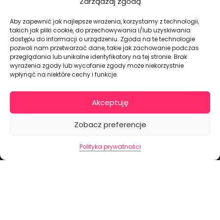
Zarządzaj zgodą
Aby zapewnić jak najlepsze wrażenia, korzystamy z technologii,
takich jak pliki cookie, do przechowywania i/lub uzyskiwania
Dekoracje na torty i akcesoria imprezowe
dostępu do informacji o urządzeniu. Zgoda na te technologie
pozwoli nam przetwarzać dane, takie jak zachowanie podczas
przeglądania lub unikalne identyfikatory na tej stronie. Brak
wyrażenia zgody lub wycofanie zgody może niekorzystnie
KONTAKT I DANE FIRMOWE
wpłynąć na niektóre cechy i funkcje.
+48 511 246 275
tortoweozdoby.sklep@gmail.com
Akceptuję
ul. Modularna 12, 02-238 Warszawa
Zobacz preferencje
Giełda Spożywcza Okęcie Pawilon 403
Pon.-Pt.: 07:00 - 14:30
Polityka prywatności
NIP: PL7970009100
INFORMACJA
Regulamin
Polityka prywatności
Cennik dostaw