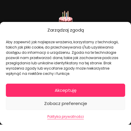
Zarządzaj zgodą
Aby zapewnić jak najlepsze wrażenia, korzystamy z technologii,
takich jak pliki cookie, do przechowywania i/lub uzyskiwania
dostępu do informacji o urządzeniu. Zgoda na te technologie
Dekoracje na torty i akcesoria imprezowe
pozwoli nam przetwarzać dane, takie jak zachowanie podczas
przeglądania lub unikalne identyfikatory na tej stronie. Brak
wyrażenia zgody lub wycofanie zgody może niekorzystnie
KONTAKT I DANE FIRMOWE
wpłynąć na niektóre cechy i funkcje.
+48 511 246 275
tortoweozdoby.sklep@gmail.com
Akceptuję
ul. Modularna 12, 02-238 Warszawa
Zobacz preferencje
Giełda Spożywcza Okęcie Pawilon 403
Pon.-Pt.: 07:00 - 14:30
Polityka prywatności
NIP: PL7970009100