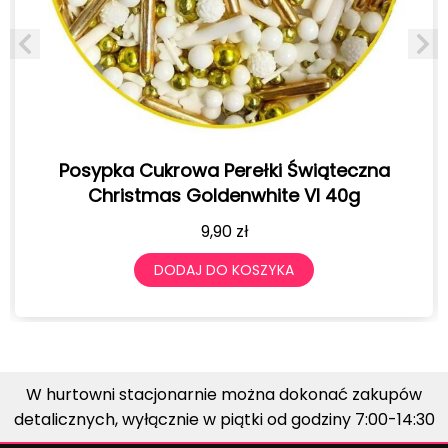
Perełki Świąteczna
Posypka Cukrowa Perełk
denwhite VI 40g
Gold 
90
zł
6,90
O KOSZYKA
DODAJ DO 
W hurtowni stacjonarnie można dokonać zakupów
detalicznych, wyłącznie w piątki od godziny 7:00-14:30