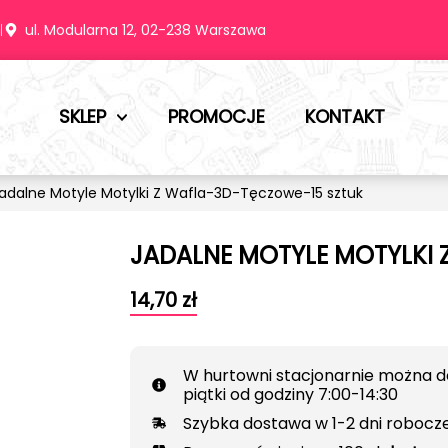
m
ul. Modularna 12, 02-238 Warszawa
SKLEP
PROMOCJE
KONTAKT
adalne Motyle Motylki Z Wafla-3D-Tęczowe-15 sztuk
JADALNE MOTYLE MOTYLKI 
14,70
zł
W hurtowni stacjonarnie można d
piątki od godziny 7:00-14:30
Szybka dostawa w 1-2 dni robocz