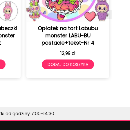
 Labubu
Opłatek na tort Labubu
U-BU
monster LABU-BU
t-Nr 4
postacie+tekst-Nr 3
12,99
zł
ZYKA
DODAJ DO KOSZYKA
i od godziny 7:00-14:30