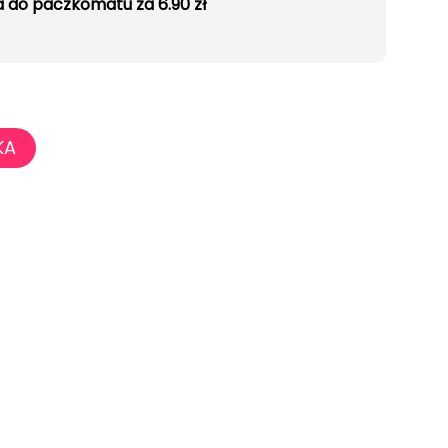
 do paczkomatu za 6.90 zł
KA