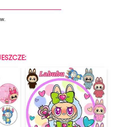
ów.
JESZCZE: