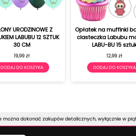
atek na muffinki babeczki
Opłatek na tort
asteczka Labubu monster
monster LAB
LABU-BU 15 sztuk
postacie+teks
12,99
zł
12,99
zł
DODAJ DO KOSZYKA
DODAJ DO KOS
e można dokonać zakupów detalicznych, wyłącznie w piątk