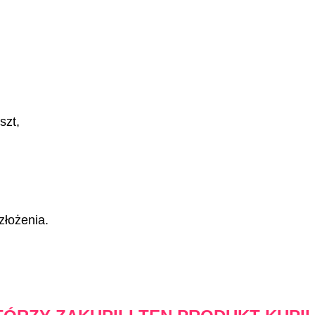
szt,
łożenia.