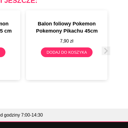
I JESZCZE:
emon
Balon foliowy Pokemon
Tal
45 cm
Pokemony Pikachu 45cm
Pok
7,90
zł
DODAJ DO KOSZYKA
od godziny 7:00-14:30