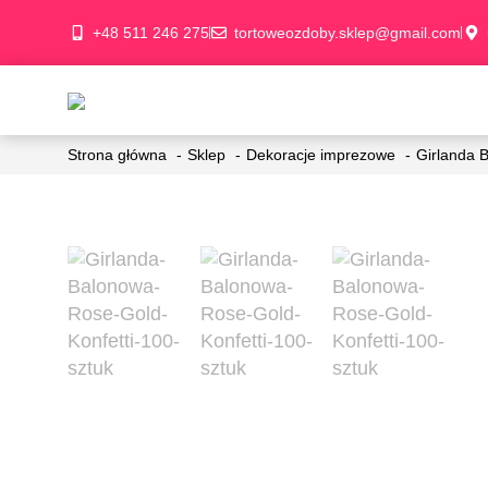
+48 511 246 275
tortoweozdoby.sklep@gmail.com
Strona główna
Sklep
Dekoracje imprezowe
Girlanda 