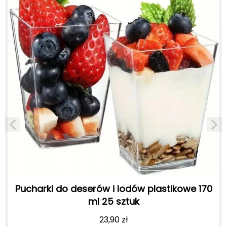
i do deserów i lodów plastikowe 170
Pucharki 
ml 25 sztuk
23,90
zł