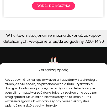
DODAJ DO KOSZYKA
W hurtowni stacjonarnie można dokonać zakupów
detalicznych, wyłącznie w piątki od godziny 7:00-14:30
Zarządzaj zgodą
Aby zapewnić jak najlepsze wrażenia, korzystamy z technologii,
takich jak pliki cookie, do przechowywania i/lub uzyskiwania
dostępu do informacji o urządzeniu. Zgoda na te technologie
Dekoracje na torty i akcesoria imprezowe
pozwoli nam przetwarzać dane, takie jak zachowanie podczas
przeglądania lub unikalne identyfikatory na tej stronie. Brak
wyrażenia zgody lub wycofanie zgody może niekorzystnie
wpłynąć na niektóre cechy i funkcje.