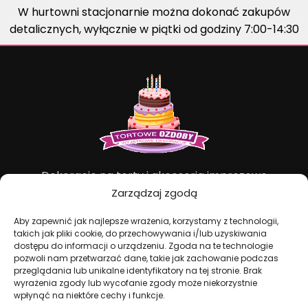
W hurtowni stacjonarnie można dokonać zakupów
detalicznych, wyłącznie w piątki od godziny 7:00-14:30
Dekoracje na torty i akcesoria imprezowe
Zarządzaj zgodą
KONTAKT I DANE FIRMOWE
Aby zapewnić jak najlepsze wrażenia, korzystamy z technologii,
takich jak pliki cookie, do przechowywania i/lub uzyskiwania
+48 511 246 275
dostępu do informacji o urządzeniu. Zgoda na te technologie
pozwoli nam przetwarzać dane, takie jak zachowanie podczas
tortoweozdoby.sklep@gmail.com
przeglądania lub unikalne identyfikatory na tej stronie. Brak
ul. Modularna 12, 02-238 Warszawa
wyrażenia zgody lub wycofanie zgody może niekorzystnie
Giełda Spożywcza Okęcie Pawilon 403
wpłynąć na niektóre cechy i funkcje.