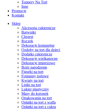
Toppery Na Tort
Inne
Promocje
Kontakt
Sklep
Akcesoria cukiernicze
Barwniki
Chrzest
Roczek
Dekoracje komunijne
Ozdoby na tort dla dzieci
Dodatki cukiernicze
Dekoracje wielkanocne
Dekoracje imprezowe
Boże narodzenie
Figurki na tort
Fontanny tortowe
Kwiaty na tort
Listki na tort
Lukier plastyczny
Masy do koronek
Opakowania na tort
Opłatki na tort z wafla
Opłatki na tort z cukru