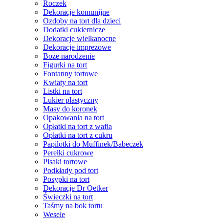
Roczek
Dekoracje komunijne
Ozdoby na tort dla dzieci
Dodatki cukiernicze
Dekoracje wielkanocne
Dekoracje imprezowe
Boże narodzenie
Figurki na tort
Fontanny tortowe
Kwiaty na tort
Listki na tort
Lukier plastyczny
Masy do koronek
Opakowania na tort
Opłatki na tort z wafla
Opłatki na tort z cukru
Papilotki do Muffinek/Babeczek
Perełki cukrowe
Pisaki tortowe
Podkłady pod tort
Posypki na tort
Dekoracje Dr Oetker
Świeczki na tort
Taśmy na bok tortu
Wesele