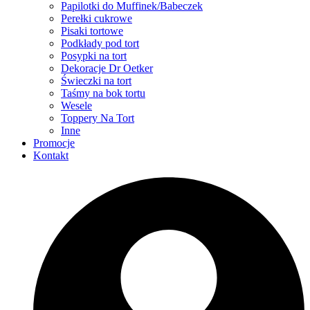
Papilotki do Muffinek/Babeczek
Perełki cukrowe
Pisaki tortowe
Podkłady pod tort
Posypki na tort
Dekoracje Dr Oetker
Świeczki na tort
Taśmy na bok tortu
Wesele
Toppery Na Tort
Inne
Promocje
Kontakt