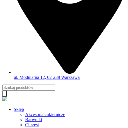
ul. Modularna 12, 02-238 Warszawa
Wyszukiwarka
produktów
Sklep
Akcesoria cukiernicze
Barwniki
Chrzest