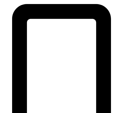
Przejdź
do
treści