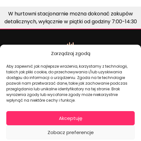
W hurtowni stacjonarnie można dokonać zakupów
detalicznych, wyłącznie w piątki od godziny 7:00-14:30
Zarządzaj zgodą
Aby zapewnić jak najlepsze wrażenia, korzystamy z technologii,
takich jak pliki cookie, do przechowywania i/lub uzyskiwania
dostępu do informacji o urządzeniu. Zgoda na te technologie
pozwoli nam przetwarzać dane, takie jak zachowanie podczas
Dekoracje na torty i akcesoria imprezowe
przeglądania lub unikalne identyfikatory na tej stronie. Brak
wyrażenia zgody lub wycofanie zgody może niekorzystnie
wpłynąć na niektóre cechy i funkcje.
KONTAKT I DANE FIRMOWE
Akceptuję
+48 511 246 275
tortoweozdoby.sklep@gmail.com
Zobacz preferencje
ul. Modularna 12, 02-238 Warszawa