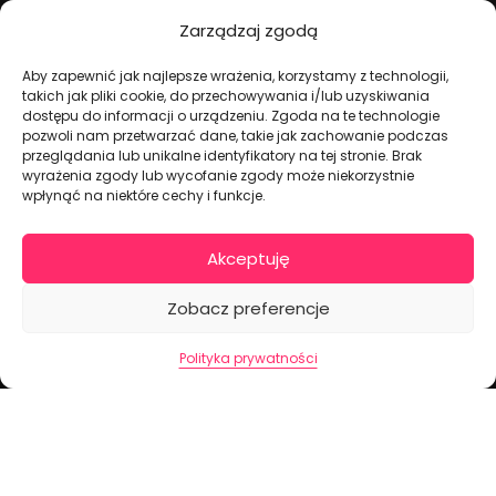
Dekoracje na torty i akcesoria imprezowe
Zarządzaj zgodą
Aby zapewnić jak najlepsze wrażenia, korzystamy z technologii,
KONTAKT I DANE FIRMOWE
takich jak pliki cookie, do przechowywania i/lub uzyskiwania
dostępu do informacji o urządzeniu. Zgoda na te technologie
+48 511 246 275
pozwoli nam przetwarzać dane, takie jak zachowanie podczas
tortoweozdoby.sklep@gmail.com
przeglądania lub unikalne identyfikatory na tej stronie. Brak
wyrażenia zgody lub wycofanie zgody może niekorzystnie
ul. Modularna 12, 02-238 Warszawa
wpłynąć na niektóre cechy i funkcje.
Giełda Spożywcza Okęcie Pawilon 403
Pon.-Pt.: 07:00 - 14:30
Akceptuję
NIP: PL7970009100
Zobacz preferencje
INFORMACJA
Regulamin
Polityka prywatności
Polityka prywatności
Cennik dostaw
Formularz odstąpienia od umowy