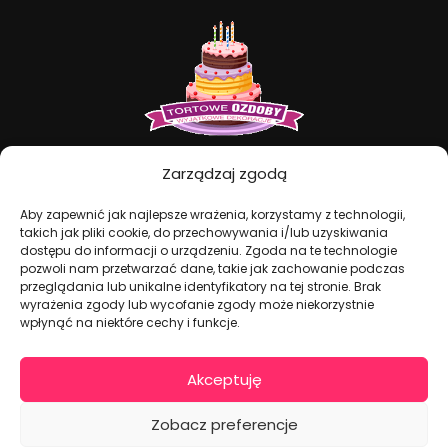
Dekoracje na torty i akcesoria imprezowe
Zarządzaj zgodą
Aby zapewnić jak najlepsze wrażenia, korzystamy z technologii,
KONTAKT I DANE FIRMOWE
takich jak pliki cookie, do przechowywania i/lub uzyskiwania
dostępu do informacji o urządzeniu. Zgoda na te technologie
+48 511 246 275
pozwoli nam przetwarzać dane, takie jak zachowanie podczas
przeglądania lub unikalne identyfikatory na tej stronie. Brak
tortoweozdoby.sklep@gmail.com
wyrażenia zgody lub wycofanie zgody może niekorzystnie
ul. Modularna 12, 02-238 Warszawa
wpłynąć na niektóre cechy i funkcje.
Giełda Spożywcza Okęcie Pawilon 403
Pon.-Pt.: 07:00 - 14:30
Akceptuję
NIP: PL7970009100
Zobacz preferencje
INFORMACJA