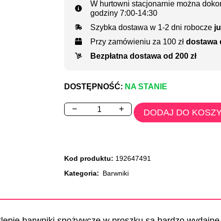
W hurtowni stacjonarnie można dokon
godziny 7:00-14:30
Szybka dostawa w 1-2 dni robocze
ju
Przy zamówieniu za 100 zł
dostawa 
Bezpłatna dostawa od 200 zł
DOSTĘPNOŚĆ:
NA STANIE
−
+
DODAJ DO KOSZ
Kod produktu:
192647491
Kategoria:
Barwniki
pie barwniki spożywcze w proszku są bardzo wydajne i