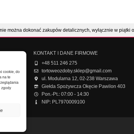
nie można dokonać zakupów detalicznych, wyłącznie w piątki 
KONTAKT I DANE FIRMOWE
+48 511 246 275
tortoweozdoby.sklep@gmail.com
ki cookie, do
a na te
ul. Modularna 12, 02-238 Warszawa
rzeglądania
Giełda Spożywcza Okęcie Pawilon 403
e zgody
e
Pon.-Pt.: 07:00 - 14:30
NIP: PL7970009100
je