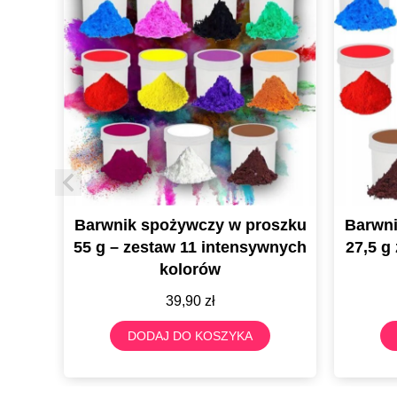
żywczy w proszku
Barwnik spożywczy w proszk
w 11 intensywnych
27,5 g zestaw 11 kolorów złot
olorów
srebrny
39,90
zł
38,90
zł
 DO KOSZYKA
DODAJ DO KOSZYKA