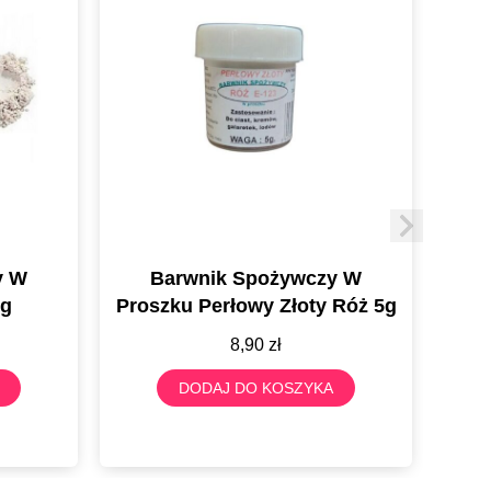
Proszku Rubin Brokat 2,5
8,90
zł
DODAJ DO KOSZYKA
ik Spożywczy W
erłowy Złoty Róż 5g
8,90
zł
AJ DO KOSZYKA