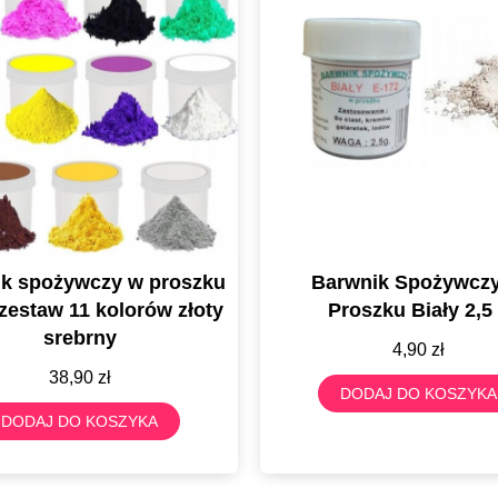
u
Barwnik Spożywczy W
Barwn
y
Proszku Biały 2,5 g
Proszku P
4,90
zł
DODAJ DO KOSZYKA
DOD