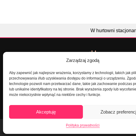
W hurtowni stacjonar
Zarządzaj zgodą
Aby zapewnić jak najlepsze wrażenia, korzystamy z technologii, takich jak pli
przechowywania i/lub uzyskiwania dostępu do informacji o urządzeniu. Zgod
technologie pozwoli nam przetwarzać dane, takie jak zachowanie podczas p
lub unikalne identyfikatory na tej stronie. Brak wyrażenia zgody lub wycofani
Dekoracje na torty i akcesoria imprezow
może niekorzystnie wpłynąć na niektóre cechy i funkcje.
Akceptuję
Zobacz preferenc
Polityka prywatności
Mapa strony