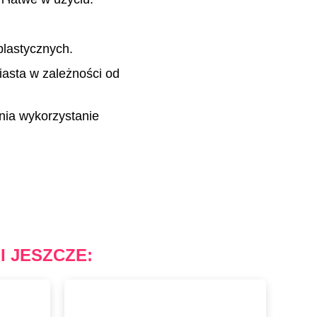
plastycznych.
asta w zależności od
nia wykorzystanie
I JESZCZE:
Barwnik Spożywczy W