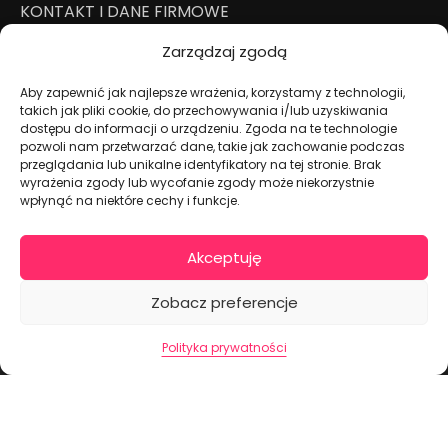
KONTAKT I DANE FIRMOWE
+48 511 246 275
Zarządzaj zgodą
tortoweozdoby.sklep@gmail.com
ul. Modularna 12, 02-238 Warszawa
Aby zapewnić jak najlepsze wrażenia, korzystamy z technologii,
takich jak pliki cookie, do przechowywania i/lub uzyskiwania
Giełda Spożywcza Okęcie Pawilon 403
dostępu do informacji o urządzeniu. Zgoda na te technologie
Pon.-Pt.: 07:00 - 14:30
pozwoli nam przetwarzać dane, takie jak zachowanie podczas
przeglądania lub unikalne identyfikatory na tej stronie. Brak
NIP: PL7970009100
wyrażenia zgody lub wycofanie zgody może niekorzystnie
wpłynąć na niektóre cechy i funkcje.
INFORMACJA
Regulamin
Akceptuję
Polityka prywatności
Cennik dostaw
Zobacz preferencje
Formularz odstąpienia od umowy
Polityka prywatności
Mapa strony
2026 ©
tortoweozdoby.pl